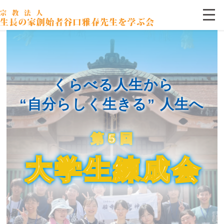
谷口雅春先生を学ぶ会
行事案内
令和8年 第5回大学生練成会
くらべる人生から
“自分らしく生きる” 人生へ
第 5 回
大学生練成会