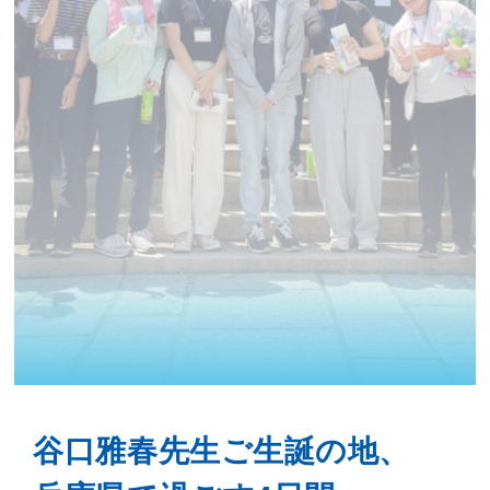
谷口雅春先生ご生誕の地、