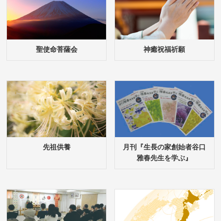
聖使命菩薩会
神癒祝福祈願
先祖供養
月刊『生長の家創始者谷口
雅春先生を学ぶ』