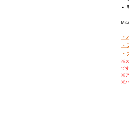
Mi
・
・
・
※ス
で
※
※