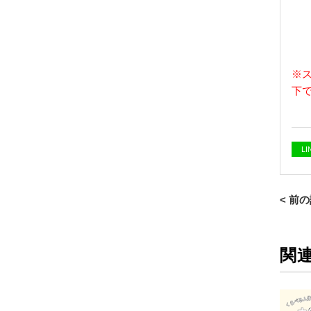
※
下
L
< 前
関