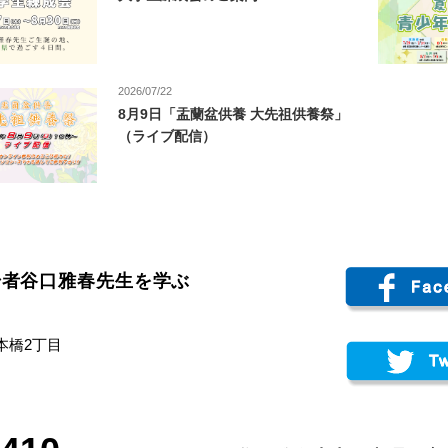
2026/07/22
8月9日「盂蘭盆供養 大先祖供養祭」
（ライブ配信）
始者谷口雅春先生を学ぶ
日本橋2丁目