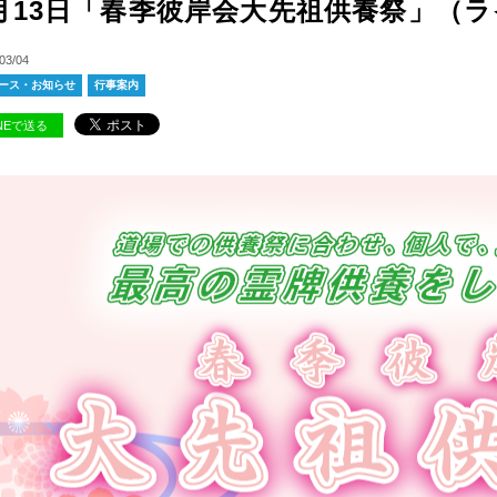
月13日「春季彼岸会大先祖供養祭」（
03/04
ース・お知らせ
行事案内
INEで送る