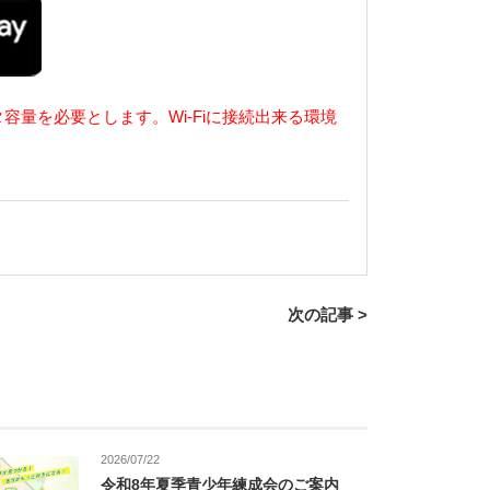
タ容量を必要とします
。
Wi-Fi
に接続出来る環境
次の記事 >
2026/07/22
令和8年夏季青少年練成会のご案内