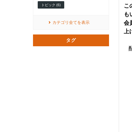
こ
トピック (6)
も
会
カテゴリ全てを表示
上
タグ