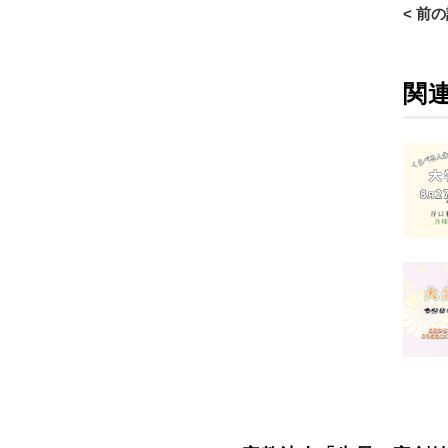
< 前
関