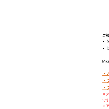
ご
Mi
・
・
・
※ス
で
※