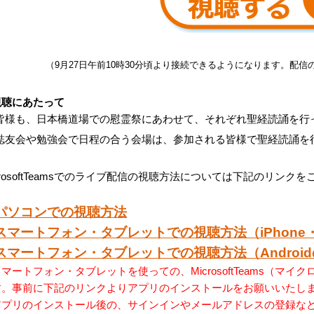
（9月27日午前10時30分頃より接続できるようになります。配信
視聴にあたって
皆様も、日本橋道場での慰霊祭にあわせて、それぞれ聖経読誦を行
誌友会や勉強会で日程の合う会場は、参加される皆様で聖経読誦を
crosoftTeamsでのライブ配信の視聴方法については下記のリンク
パソコンでの視聴方法
スマートフォン・タブレットでの視聴方法（iPhone・
スマートフォン・タブレットでの視聴方法（Androi
マートフォン・タブレットを使っての、MicrosoftTeams（
す。事前に下記のリンクよりアプリのインストールをお願いいたし
アプリのインストール後の、サインインやメールアドレスの登録な