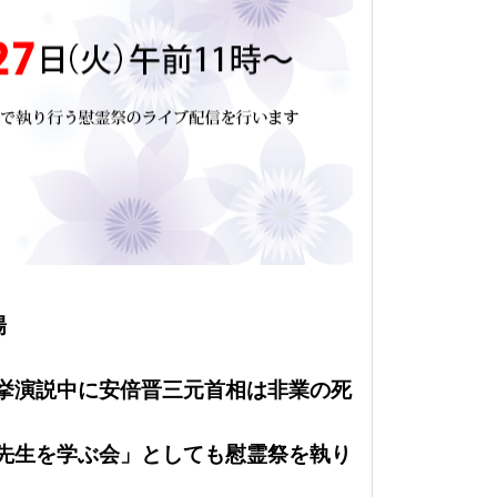
場
選挙演説中に安倍晋三元首相は非業の死
春先生を学ぶ会」としても慰霊祭を執り