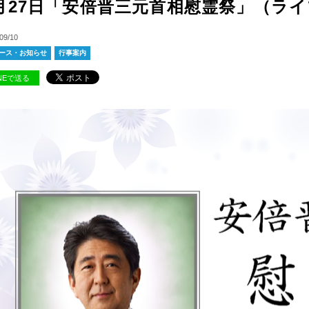
月27日「安倍晋三元首相慰霊祭」（ラ
09/10
ース・お知らせ
行事案内
INEで送る