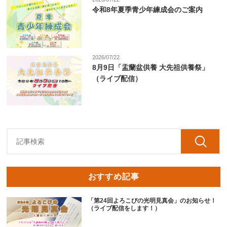
令和8年夏季青少年練成会のご案内
2026/07/22
8月9日「盂蘭盆供養 大先祖供養祭」
（ライブ配信）
おすすめ記事
「第24回よろこびの光明見真会」のお知らせ！
（ライブ配信をします！）