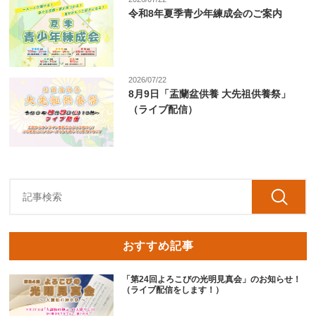
令和8年夏季青少年練成会のご案内
2026/07/22
8月9日「盂蘭盆供養 大先祖供養祭」
（ライブ配信）
おすすめ記事
「第24回よろこびの光明見真会」のお知らせ！
（ライブ配信をします！）