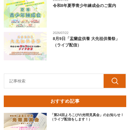
令和8年夏季青少年練成会のご案内
2026/07/22
8月9日「盂蘭盆供養 大先祖供養祭」
（ライブ配信）
おすすめ記事
「第24回よろこびの光明見真会」のお知らせ！
（ライブ配信をします！）