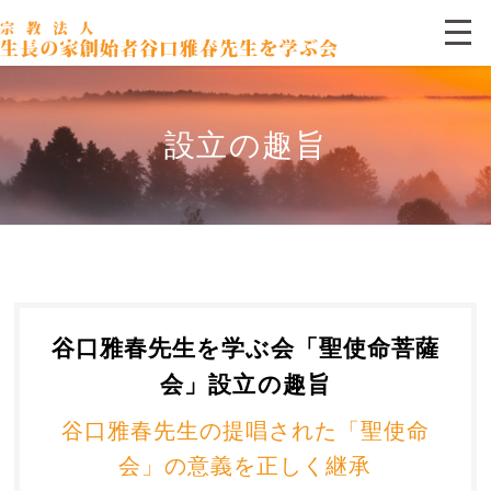
設立の趣旨
谷口雅春先生を学ぶ会
各種ご案内
聖使命菩薩会
設立の趣旨
谷口雅春先生を学ぶ会「聖使命菩薩
会」設立の趣旨
谷口雅春先生の提唱された「聖使命
会」の意義を正しく継承