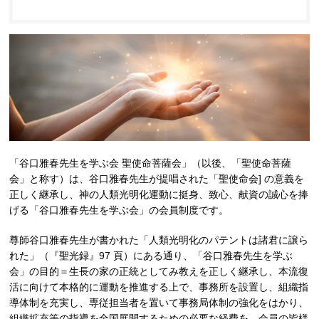
「谷口雅春先生を学ぶ会 聖使命菩薩会」（以後、「聖使命菩薩
会」と称す）は、谷口雅春先生が提唱された「聖使命会] の意義を
正しく継承し、神の人類光明化運動に挺身、致心、献資の誠心を捧
げる「谷口雅春先生を学ぶ会」の会員制度です。
尊師谷口雅春先生が書かれた「人類光明化のパテントは諸君に譲ら
れた」（『聖光録』97 頁）にある通り、「谷口雅春先生を学ぶ
会」の目的＝生長の家の正統としてみ教えを正しく継承し、本流復
活に向けて本格的に運動を推進する上で、事務所を設置し、組織指
導体制を充実し、専従担当者を置いて事務局体制の強化をはかり、
組織拡充等の指導を全国展開するための必要な経費を、会員の皆様