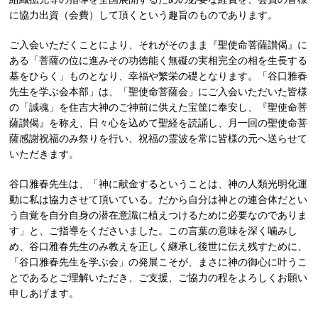
に協力出資（会費）して頂くという趣旨のものであります。
ご入会いただくことにより、それがそのまま『聖使命菩薩讃偈』に
ある「菩薩の位に進みその功徳能く無礙の実相完全の相を生長する
基をひらく」ものとなり、幸福や繁栄の礎となります。「谷口雅春
先生を学ぶ会本部」は、「聖使命菩薩会」にご入会いただいた皆様
の「誠魂」を住吉大神のご神前に供えた宝筐に奉安し、『聖使命菩
薩讃偈』を称え、日々心を込めて聖経を読誦し、月一回の聖使命菩
薩感謝祝福のみ祭りを行い、祝福の霊波を常に皆様の元へ送らせて
いただきます。
谷口雅春先生は、「神に献金するということは、神の人類光明化運
動に私は協力させて頂いている。だから自分は神との連合体だとい
う自覚を自分自身の潜在意識に植えつけるために必要なのでありま
す」と、ご指導をくださいました。この言葉の意味を深く噛みし
め、谷口雅春先生のみ教えを正しく継承し後世に伝え残すために、
「谷口雅春先生を学ぶ会」の発展こそが、まさに神の御心に叶うこ
とであるとご理解いただき、ご支援、ご協力の程をよろしくお願い
申しあげます。