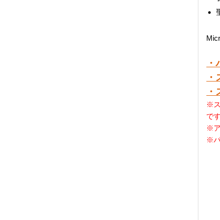
Mi
・
・
・
※ス
で
※
※