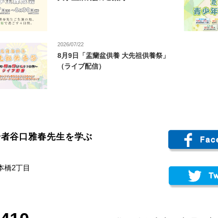
2026/07/22
8月9日「盂蘭盆供養 大先祖供養祭」
（ライブ配信）
始者谷口雅春先生を学ぶ
日本橋2丁目