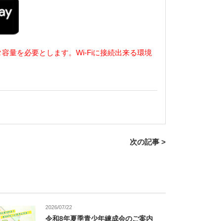
タ容量を必要とします
。
Wi-Fi
に接続出来る環境
次の記事 >
2026/07/22
令和8年夏季青少年練成会のご案内