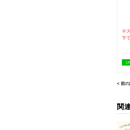
※
下
L
< 前
関