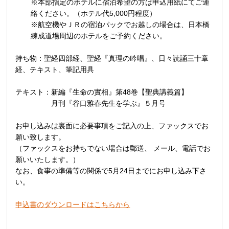
※本部指定のホテルに宿泊希望の方は申込用紙にてご連
絡ください。（ホテル代5,000円程度）
※航空機やＪＲの宿泊パックでお越しの場合は、日本橋
練成道場周辺のホテルをご予約ください。
持ち物：聖経四部経、聖経『真理の吟唱』、日々読誦三十章
経、テキスト、筆記用具
テキスト：新編『生命の實相』第48巻【聖典講義篇】
月刊『谷口雅春先生を学ぶ』５月号
お申し込みは裏面に必要事項をご記入の上、ファックスでお
願い致します。
（ファックスをお持ちでない場合は郵送、 メール、電話でお
願いいたします。）
なお、食事の準備等の関係で5月24日までにお申し込み下さ
い。
申込書のダウンロードはこちらから