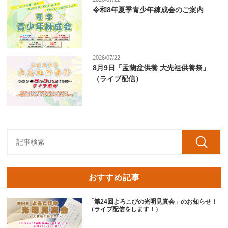
令和8年夏季青少年練成会のご案内
2026/07/22
8月9日「盂蘭盆供養 大先祖供養祭」
（ライブ配信）
おすすめ記事
「第24回よろこびの光明見真会」のお知らせ！
（ライブ配信をします！）