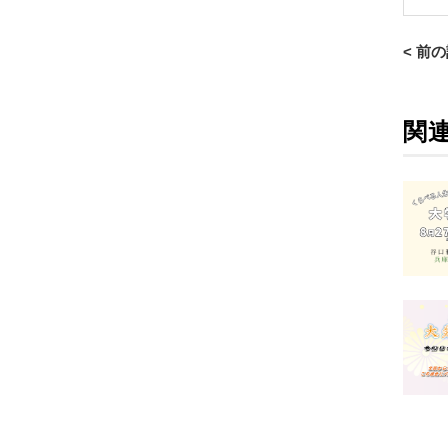
< 前
関