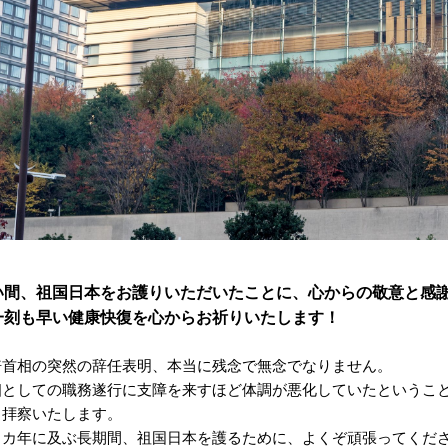
い間、祖国日本をお護りいただいたことに、心からの敬意と感
一刻も早い健康快復を心からお祈りいたします！
倍首相の突然の辞任表明、本当に残念で無念でなりません。
相としての職務遂行に支障を来すほど体調が悪化していたというこ
と拝察いたします。
８カ年に及ぶ長期間、祖国日本を護るために、よくぞ頑張ってくだ