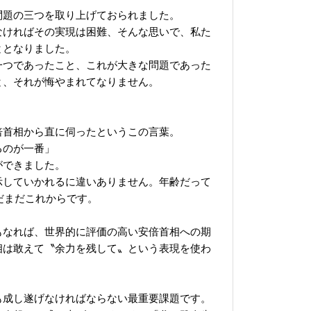
問題の三つを取り上げておられました。
なければその実現は困難、そんな思いで、私た
ととなりました。
一つであったこと、これが大きな問題であった
と、それが悔やまれてなりません。
倍首相から直に伺ったというこの言葉。
るのが一番」
ができました。
示していかれるに違いありません。年齢だって
だまだこれからです。
もなれば、世界的に評価の高い安倍首相への期
相は敢えて〝余力を残して〟という表現を使わ
も成し遂げなければならない最重要課題です。