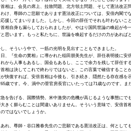
倍首相は、会見の席上、拉致問題、北方領土問題、そして憲法改正
りわけ、尊師のご悲願であります憲法改正については、安倍内閣で
は応援してまいりました。しかし、今回の辞任でそれも叶わないこ
倍首相自身も漏らしておられましたが、やはり国民世論の喚起が今
だと思います。もっと私たちに、世論を喚起するだけの力があれば
かし、そういう中で、一筋の光明を見出すこともできました。
き日、『生命の實相』に導かれた稲田朋美先生が、辞任表明後に安
これから人事もあるし、国会もあるし、ここで余力を残して辞任す
倍首相は決してこれで終わりではないと、この言葉で確信すること
康が快復すれば、安倍首相は今後も、引き続き、隠然たる存在感を
だ65歳です。今、渦中の菅官房長官にいたっては71歳なのです。ま
雲急を告げる、国際情勢。米中激突の危機が高じるような事態にで
が大きく膨らむことは間違いありません。そういう意味で、安倍首
たのではないでしょうか。
もあれ、尊師・谷口雅春先生のご悲願である憲法改正は、何として