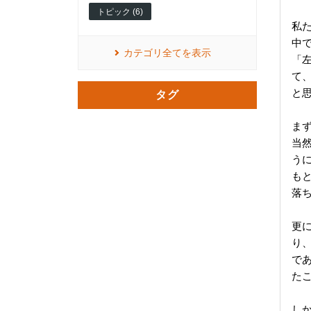
トピック (6)
私
中
カテゴリ全てを表示
「
て
と
タグ
ま
当
う
も
落
更
り
で
た
し