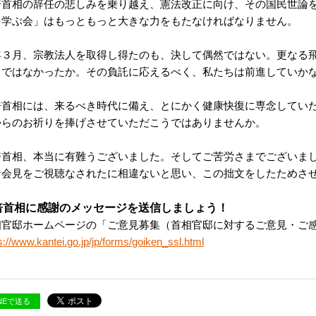
倍首相の辞任の悲しみを乗り越え、憲法改正に向け、その国民世論
を学ぶ会」はもっともっと大きな力をもたなければなりません。
年３月、宗教法人を取得し得たのも、決して偶然ではない。更なる
きではなかったか。その負託に応えるべく、私たちは前進していか
倍首相には、来るべき時代に備え、とにかく健康快復に専念してい
からのお祈りを捧げさせていただこうではありませんか。
倍首相、本当に有難うございました。そしてご苦労さまでございま
者会見をご視聴なされたに相違ないと思い、この拙文をしたためさ
倍首相に感謝のメッセージを送信しましょう！
相官邸ホームページの「ご意見募集（首相官邸に対するご意見・ご
s://www.kantei.go.jp/jp/forms/goiken_ssl.html
INEで送る