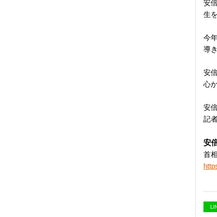
安
生
今
導
安
心
安
記
安
首
http
L