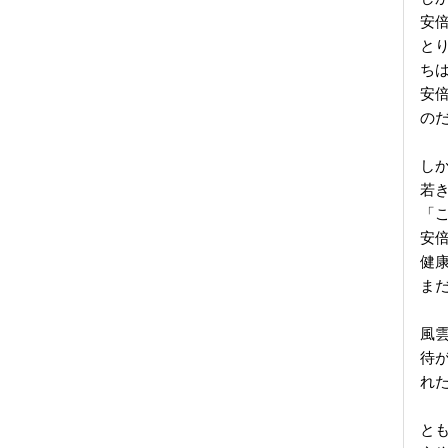
安
と
ち
安
の
し
若
「
安
健
ま
風
待
れ
と