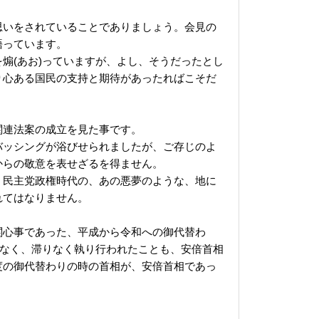
思いをされていることでありましょう。会見の
語っています。
煽(あお)っていますが、よし、そうだったとし
り心ある国民の支持と期待があったればこそだ
関連法案の成立を見た事です。
バッシングが浴びせられましたが、ご存じのよ
からの敬意を表せざるを得ません。
。民主党政権時代の、あの悪夢のような、地に
れてはなりません。
関心事であった、平成から令和への御代替わ
)なく、滞りなく執り行われたことも、安倍首相
度の御代替わりの時の首相が、安倍首相であっ
。