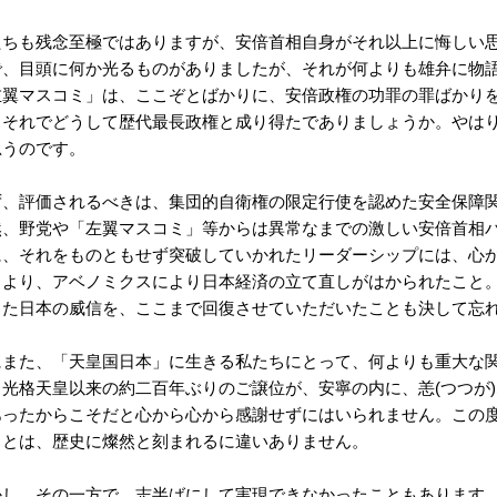
たちも残念至極ではありますが、安倍首相自身がそれ以上に悔しい
で、目頭に何か光るものがありましたが、それが何よりも雄弁に物
左翼マスコミ」は、ここぞとばかりに、安倍政権の功罪の罪ばかりを
、それでどうして歴代最長政権と成り得たでありましょうか。やは
思うのです。
ず、評価されるべきは、集団的自衛権の限定行使を認めた安全保障
然、野党や「左翼マスコミ」等からは異常なまでの激しい安倍首相
に、それをものともせず突破していかれたリーダーシップには、心
とより、アベノミクスにより日本経済の立て直しがはかられたこと
ちた日本の威信を、ここまで回復させていただいたことも決して忘
にまた、「天皇国日本」に生きる私たちにとって、何よりも重大な
、光格天皇以来の約二百年ぶりのご譲位が、安寧の内に、恙(つつが
あったからこそだと心から心から感謝せずにはいられません。この
ことは、歴史に燦然と刻まれるに違いありません。
かし、その一方で、志半ばにして実現できなかったこともあります