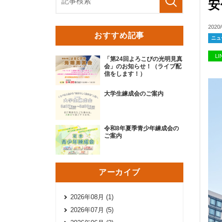
安
2020/
おすすめ記事
ニュ
L
「第24回よろこびの光明見真
会」のお知らせ！（ライブ配
信をします！）
大学生練成会のご案内
令和8年夏季青少年練成会の
ご案内
アーカイブ
2026年08月 (1)
2026年07月 (5)