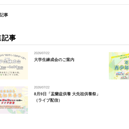
の記事
連記事
2026/07/22
大学生練成会のご案内
2026/07/22
8月9日「盂蘭盆供養 大先祖供養祭」
（ライブ配信）