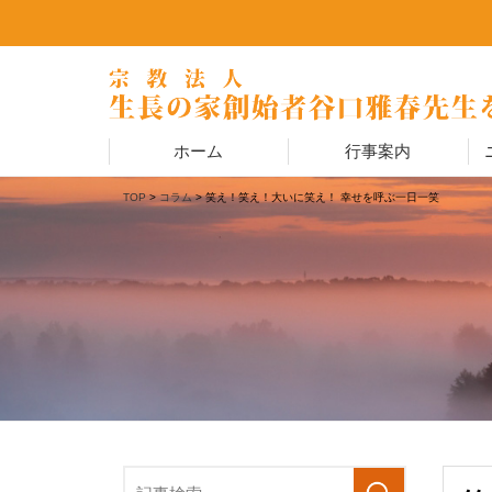
ホーム
行事案内
TOP
>
コラム
> 笑え！笑え！大いに笑え！ 幸せを呼ぶ一日一笑