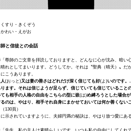
 くすり・きくぞう
 かわい・えがお
 講師と信徒との会話
師「尊師のご文章を拝読しておりますと、どんなに心が沈み、暗い心
れ晴れとしてまいります。どうしてか。それは〝聖典（晴天）〟だか
」にこうあります。
良人
(おっと)
又は妻の善さはどれだけ深く信じても好
(よ)
いのです。
あります。それは信じようが足らず、信じていても信じていること
いても相手の人格の自由をこちらの型に嵌
(は)
め縛ろうとした場合が
するのは、やはり、相手それ自身にまかせておいては何か善くない
》
（130頁）
こに示されていますように、夫婦円満の秘訣は、やはり放つ愛にあ
徒「先生。私の主人は素晴らしいです。いつも私の自由にしてくれ