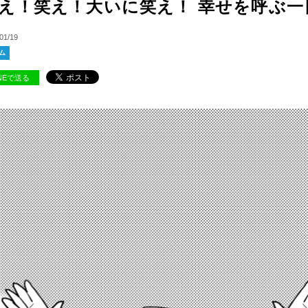
え！笑え！大いに笑え！ 幸せを呼ぶ一
01/19
ム
INEで送る