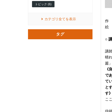
トピック (6)
カテゴリ全てを表示
作
絵
タグ
○
講
晴
篇
《
で
て
と
す
こ
信