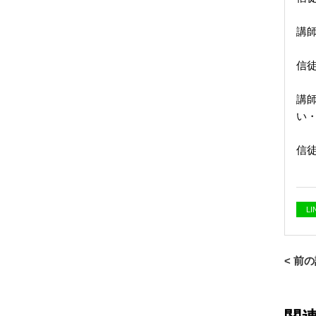
講
信
講
い
信
L
< 前