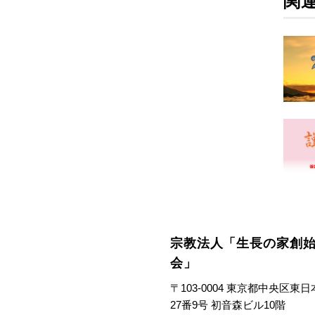
関
宗教法人「生長の家創
会」
〒103-0004 東京都中央区東
27番9号 初音森ビル10階