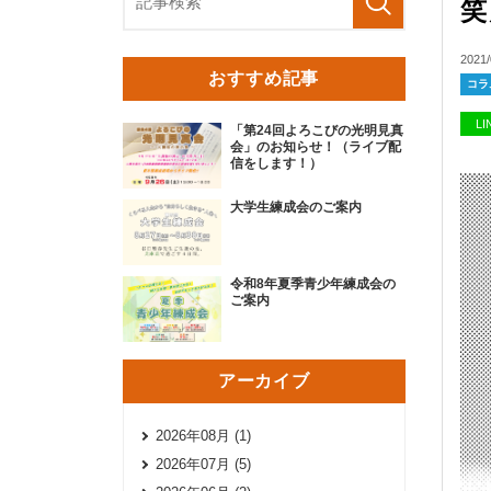
笑
2021/
おすすめ記事
コラ
L
「第24回よろこびの光明見真
会」のお知らせ！（ライブ配
信をします！）
大学生練成会のご案内
令和8年夏季青少年練成会の
ご案内
アーカイブ
2026年08月 (1)
2026年07月 (5)