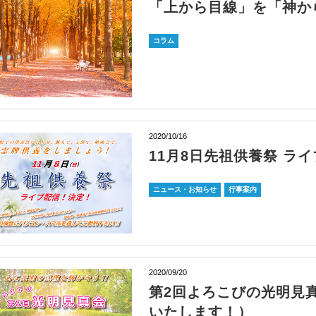
「上から目線」を「神から
コラム
2020/10/16
11月8日先祖供養祭 ラ
ニュース・お知らせ
行事案内
2020/09/20
第2回よろこびの光明見
いたします！）